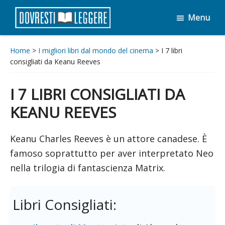
Passa
Passa
Menu
al
al
Dovresti
contenuto
piè
Leggere
principale
di
Home
>
I migliori libri dal mondo del cinema
> I 7 libri
consigliati da Keanu Reeves
pagina
I 7 LIBRI CONSIGLIATI DA
KEANU REEVES
Keanu Charles Reeves è un attore canadese. È
famoso soprattutto per aver interpretato Neo
nella trilogia di fantascienza Matrix.
Libri Consigliati: