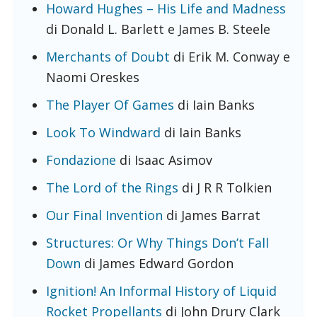
Howard Hughes – His Life and Madness
di Donald L. Barlett e James B. Steele
Merchants of Doubt
di Erik M. Conway e
Naomi Oreskes
The Player Of Games
di Iain Banks
Look To Windward
di Iain Banks
Fondazione
di Isaac Asimov
The Lord of the Rings
di J R R Tolkien
Our Final Invention
di James Barrat
Structures: Or Why Things Don’t Fall
Down
di James Edward Gordon
Ignition! An Informal History of Liquid
Rocket Propellants
di John Drury Clark