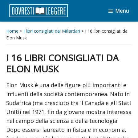
Passa
Passa
Menu
al
al
Dovresti
contenuto
piè
Leggere
principale
di
Home
>
I libri consigliati dai Miliardari
> I 16 libri consigliati da
Elon Musk
pagina
I 16 LIBRI CONSIGLIATI DA
ELON MUSK
Elon Musk è una delle figure più importanti e
influenti della società contemporanea. Nato in
Sudafrica (ma cresciuto tra il Canada e gli Stati
Uniti) nel 1971, fin da giovane mostra interessa
nel campo della scienza e della tecnologia.
Dopo essersi laureato in fisica e in economia,