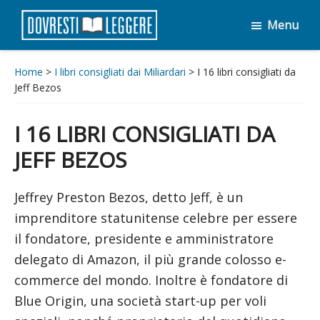
Passa
Passa
Menu
al
al
Dovresti
contenuto
piè
Leggere
principale
di
Home
>
I libri consigliati dai Miliardari
> I 16 libri consigliati da
Jeff Bezos
pagina
I 16 LIBRI CONSIGLIATI DA
JEFF BEZOS
Jeffrey Preston Bezos, detto Jeff, è un
imprenditore statunitense celebre per essere
il fondatore, presidente e amministratore
delegato di Amazon, il più grande colosso e-
commerce del mondo. Inoltre è fondatore di
Blue Origin, una società start-up per voli