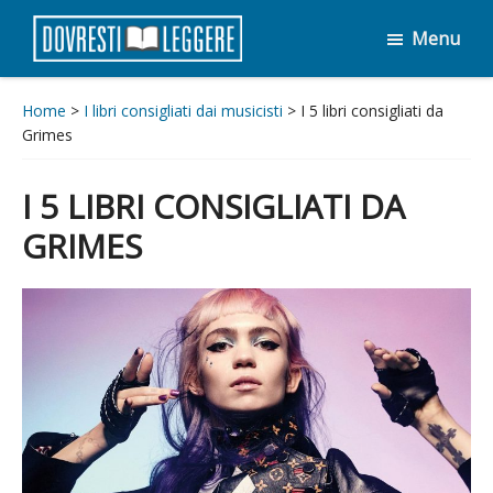
Passa
Passa
Menu
al
al
Dovresti
contenuto
piè
Leggere
principale
di
Home
>
I libri consigliati dai musicisti
> I 5 libri consigliati da
Grimes
pagina
I 5 LIBRI CONSIGLIATI DA
GRIMES