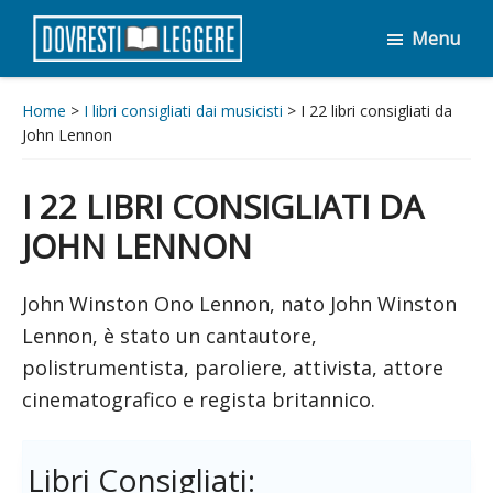
Passa
Passa
Menu
al
al
Dovresti
contenuto
piè
Leggere
principale
di
Home
>
I libri consigliati dai musicisti
> I 22 libri consigliati da
John Lennon
pagina
I 22 LIBRI CONSIGLIATI DA
JOHN LENNON
John Winston Ono Lennon, nato John Winston
Lennon, è stato un cantautore,
polistrumentista, paroliere, attivista, attore
cinematografico e regista britannico.
Libri Consigliati: