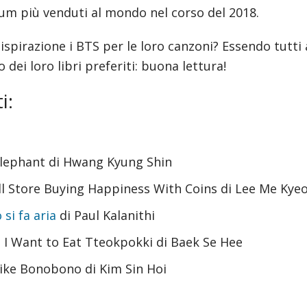
bum più venduti al mondo nel corso del 2018.
pirazione i BTS per le loro canzoni? Essendo tutti ac
ei loro libri preferiti: buona lettura!
i:
lephant di Hwang Kyung Shin
l Store Buying Happiness With Coins di Lee Me Kye
si fa aria
di Paul Kalanithi
t I Want to Eat Tteokpokki di Baek Se Hee
Like Bonobono di Kim Sin Hoi