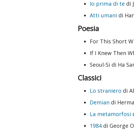
Io prima di te
di 
Atti umani
di Han
Poesia
For This Short W
If I Knew Then W
Seoul-Si di Ha S
Classici
Lo straniero
di A
Demian
di Herma
La metamorfosi
d
1984
di George O