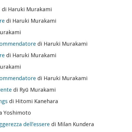
d
di Haruki Murakami
re
di Haruki Murakami
Murakami
l commendatore
di Haruki Murakami
re
di Haruki Murakami
Murakami
l commendatore
di Haruki Murakami
rente
di Ryū Murakami
ngs
di Hitomi Kanehara
a Yoshimoto
eggerezza dell’essere
di Milan Kundera