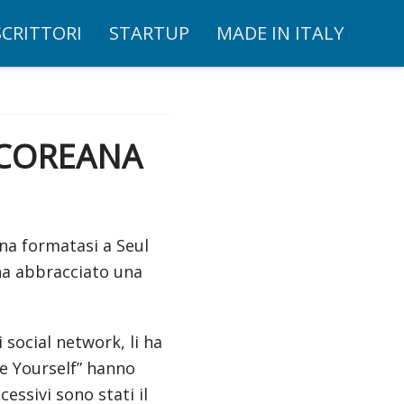
SCRITTORI
STARTUP
MADE IN ITALY
D COREANA
na formatasi a Seul
 ha abbracciato una
 social network, li ha
ve Yourself” hanno
essivi sono stati il