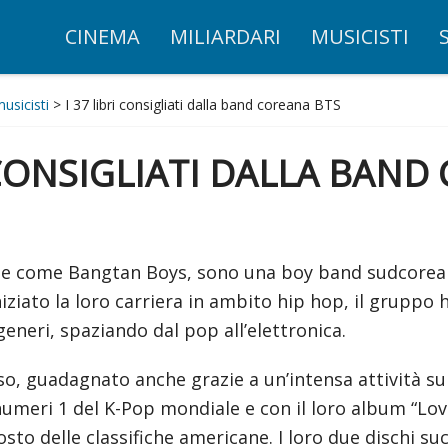
CINEMA
MILIARDARI
MUSICISTI
musicisti
> I 37 libri consigliati dalla band coreana BTS
I CONSIGLIATI DALLA BAN
che come Bangtan Boys, sono una boy band sudcorea
iziato la loro carriera in ambito hip hop, il gruppo
neri, spaziando dal pop all’elettronica.
o, guadagnato anche grazie a un’intensa attività sui
 numeri 1 del K-Pop mondiale e con il loro album “Lo
to delle classifiche americane. I loro due dischi succ