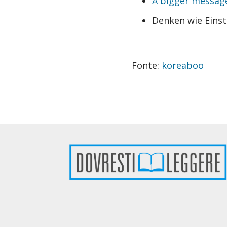
A bigger message
Denken wie Einst
Fonte:
koreaboo
Footer