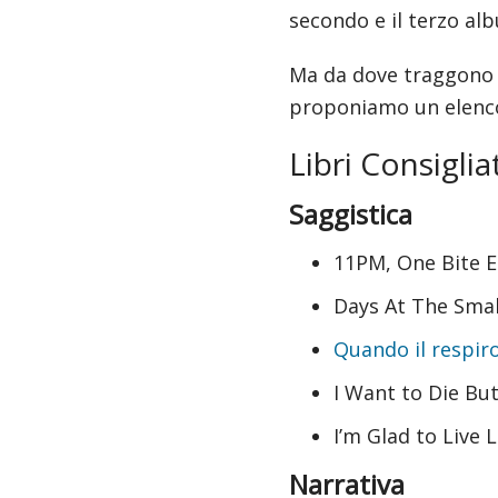
secondo e il terzo al
Ma da dove traggono is
proponiamo un elenco d
Libri Consigliat
Saggistica
11PM, One Bite E
Days At The Smal
Quando il respiro 
I Want to Die Bu
I’m Glad to Live 
Narrativa