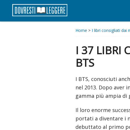
Passa
Passa
Passa
alla
al
al
Dovresti
navigazione
contenuto
piè
Leggere
primaria
principale
di
Home
>
I libri consigliati dai 
pagina
I 37 LIBR
BTS
I BTS, conosciuti an
nel 2013. Dopo aver in
gamma più ampia di ge
Il loro enorme success
portati a diventare i
debuttato al primo pos