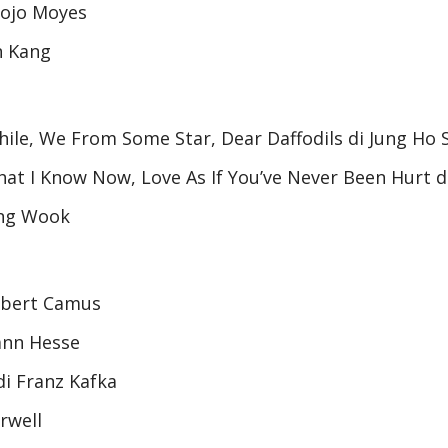
Jojo Moyes
 Kang​
hile, We From Some Star, Dear Daffodils di Jung Ho
hat I Know Now, Love As If You’ve Never Been Hurt d
ang Wook
lbert Camus
nn Hesse
i Franz Kafka
rwell