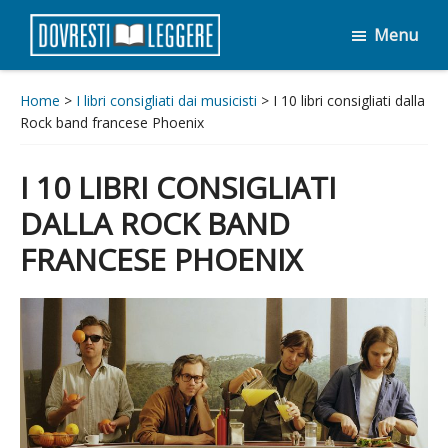
Passa
Passa
Menu
al
al
Dovresti
contenuto
piè
Leggere
principale
di
Home
>
I libri consigliati dai musicisti
> I 10 libri consigliati dalla
Rock band francese Phoenix
pagina
I 10 LIBRI CONSIGLIATI
DALLA ROCK BAND
FRANCESE PHOENIX