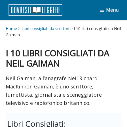
Passa
Passa
Menu
al
al
Dovresti
contenuto
piè
Leggere
principale
di
Home
>
Libri consigliati da scrittori
> I 10 libri consigliati da Neil
Gaiman
pagina
I 10 LIBRI CONSIGLIATI DA
NEIL GAIMAN
Neil Gaiman, all’anagrafe Neil Richard
MacKinnon Gaiman, è uno scrittore,
fumettista, giornalista e sceneggiatore
televisivo e radiofonico britannico.
Libri Consigliati: