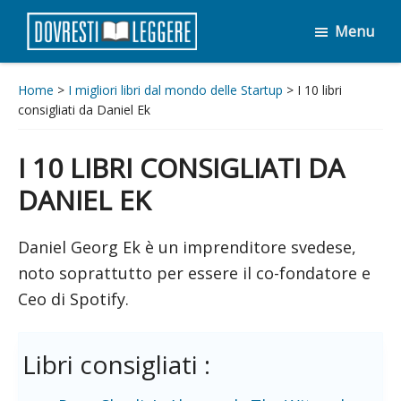
Passa
Passa
Menu
al
al
Dovresti
contenuto
piè
Leggere
principale
di
Home
>
I migliori libri dal mondo delle Startup
> I 10 libri
consigliati da Daniel Ek
pagina
I 10 LIBRI CONSIGLIATI DA
DANIEL EK
Daniel Georg Ek è un imprenditore svedese,
noto soprattutto per essere il co-fondatore e
Ceo di Spotify.
Libri consigliati :